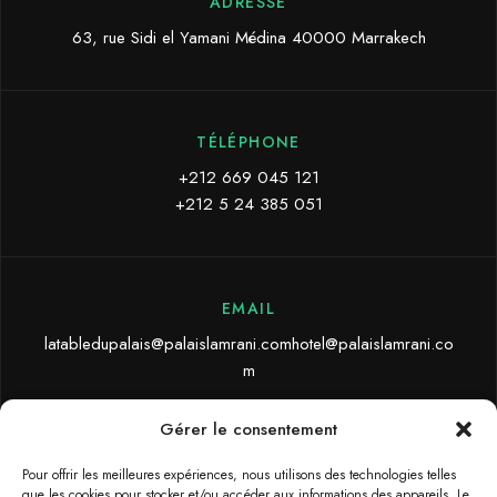
ADRESSE
63, rue Sidi el Yamani Médina 40000 Marrakech
TÉLÉPHONE
+212 669 045 121
+212 5 24 385 051
EMAIL
latabledupalais@palaislamrani.comhotel@palaislamrani.co
m
Gérer le consentement
SOCIAL
Pour offrir les meilleures expériences, nous utilisons des technologies telles
que les cookies pour stocker et/ou accéder aux informations des appareils. Le